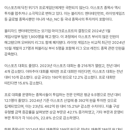
이스포츠에 닥친 위기가 프로게임단에게만 국한되지 않는다. 이스포츠 종목사 역시
투자를 멈추거나 소극적으로 변하고 있다. 이는 블리자드 엔터테인먼트, 라이엇게임즈
등 글로벌 종목사뿐만 아니라 넥슨, NC 등 국내 종목사의 투자까지 포함이다.
블리자드 엔터테인먼트는 모기업 마이크로소프트의 결정으로 2024년 1월
게임사업부 팀원 1,900명을 해고 했다. 이 과정에서 이스포츠 부서의 많은 인원이
해고됐으며 오버워치 리그도 함께 폐지됐다. 라이엇 게임즈는 비교적 최근인 2024년
10월 개발자 27명과 퍼블리싱 부서 5명을 포함해 리그 오브 레전드 종목 관련 인원을
감축했다.
이스포츠 대회도 줄었다. 2023년 이스포츠 대회는 총 216개가 열렸고, 전년 대비
4개 감소했다. 아마추어 대회를 제외한 프로 대회만 따진다면, 이스포츠 대회는 전년
대비 10개 감소했다. 상금 규모는 190억 원으로 12.2% 감소했다. 프로 대회만
따진다면 15.6% 감소했다.
프로 대회를 운영하는 종목사들이 투입하는 전문 인력은 평균 9.5명으로 전년 대비
12.1명이 줄었다. 2024년 기준 이스포츠 산업에 총 392억 원을 투자한 것으로
집계되었으며, 이는 23년도 462억 원 대비 15.2%P 감소한 수치이다. 지출 구성
유형별 금액 증감률을 살펴보면 상금 부문은 42.1% 증가하였고, 기타 부문과 운영비
부문 투자가 각 100.0%, 22.8% 순으로 감소하였다.
한편 종목사의 2024년 예상 매출액은 199억 원으로 전년도 매출액 186억 원 대비