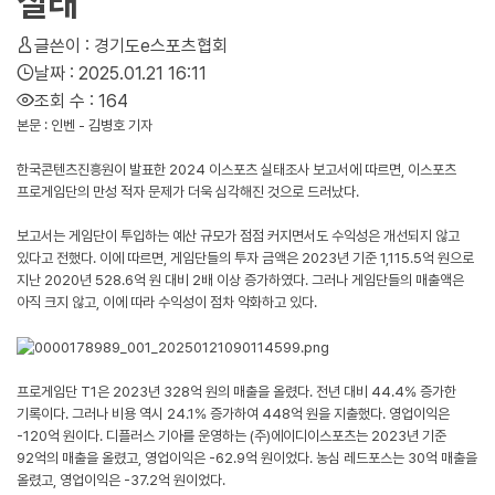
실태
글쓴이 :
경기도e스포츠협회
날짜 :
2025.01.21 16:11
조회 수 :
164
본문 :
인벤 - 김병호 기자
한국콘텐츠진흥원이 발표한 2024 이스포츠 실태조사 보고서에 따르면, 이스포츠
프로게임단의 만성 적자 문제가 더욱 심각해진 것으로 드러났다.
보고서는 게임단이 투입하는 예산 규모가 점점 커지면서도 수익성은 개선되지 않고
있다고 전했다. 이에 따르면, 게임단들의 투자 금액은 2023년 기준 1,115.5억 원으로
지난 2020년 528.6억 원 대비 2배 이상 증가하였다. 그러나 게임단들의 매출액은
아직 크지 않고, 이에 따라 수익성이 점차 악화하고 있다.
프로게임단 T1은 2023년 328억 원의 매출을 올렸다. 전년 대비 44.4% 증가한
기록이다. 그러나 비용 역시 24.1% 증가하여 448억 원을 지출했다. 영업이익은
-120억 원이다. 디플러스 기아를 운영하는 (주)에이디이스포츠는 2023년 기준
92억의 매출을 올렸고, 영업이익은 -62.9억 원이었다. 농심 레드포스는 30억 매출을
올렸고, 영업이익은 -37.2억 원이었다.