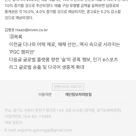
7.0% 증가할 것으로 추산되었다. 매출 구성 유형별 금액을 살펴보면 입장료와
중계권은 각 10.0%, 4.0% 증가할 것으로 예상되지만, 광고료는 5.2% 감소할
것으로 예상되었다.
김병호 Haao@inven.co.kr
목록
이전글
다나와 어택 제로, 해체 선언…역사 속으로 사라지는
'PGC 챔피언'
다음글
글로벌 플랫폼 향한 '숲'의 광폭 행보, 인기 e스포츠
리그 글로벌 송출 및 다국어 생중계 확대
관련사이트 바로가기
이용약관
개인정보처리방침
주소. 경기도 수원시 장안구 장안로 134, 5층 514호 (정자동, 경기도체육회관)
사업자번호. 104-82-73489
대표 임은규
E-mail. esports.gyeonggi@gmail.com