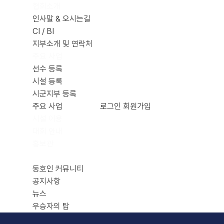
협회소개
메뉴 건너뛰기
인사말 & 오시는길
CI / BI
지부소개 및 연락처
주요 사업
선수 등록
시설 등록
시군지부 등록
주요 사업
로그인
회원가입
시설 이용
대회 안내
홍보관
커뮤니티
동호인 커뮤니티
공지사항
뉴스
우승자의 탑