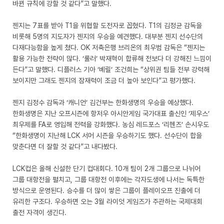
바뀐 규칙에 강할 것 같다”고 말했다.
젠지는 7표를 받아 T1을 위협할 도전자로 꼽혔다. T1의 김정균 감독을
비롯해 5명의 지도자가 젠지의 우승을 예견했다. 대부분 젠지 선수단의
다재다능함을 높게 쳤다. OK 저축은행 브리온의 최우범 감독은 “젠지는
활용 가능한 전략이 많다. ‘룰러’ 박재혁이 합류해 전보다 더 강해진 느낌이
든다”고 말했다. 디플러스 기아 ‘베릴’ 조건희는 “상위권 팀들 전부 강력해
보이지만 그래도 젠지의 잠재력이 조금 더 높아 보인다”고 평가했다.
젠지 김정수 감독과 ‘캐니언’ 김건부는 한화생명의 우승을 예상했다.
한화생명은 지난 오프시즌에 항저우 아시안게임 국가대표 출신인 ‘제우스’
최우제를 FA로 영입해 전력을 강화했다. 농심 레드포스 ‘리헨즈’ 손시우도
“한화생명이 지난해 LCK 서머 시즌을 우승하기도 했다. 선수단이 합을
맞춘다면 더 잘할 것 같다”고 내다봤다.
LCK컵은 올해 신설한 단기 컵대회다. 10개 팀이 2개 그룹으로 나뉘어
그룹 대항전을 펼치고, 그룹 대항전 이후에는 각자도생에 나서는 독특한
방식으로 운영된다. 승수를 더 많이 쌓은 그룹이 플레이오프 진출에 더
유리한 구조다. 우승하면 오는 3월 라이엇 게임즈가 주관하는 국제대회
출전 자격이 생긴다.