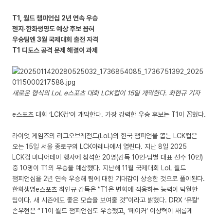
T1, 월드 챔피언십 2년 연속 우승
젠지·한화생명도 예상 후보 꼽혀
우승팀엔 3월 국제대회 출전 자격
T1 디도스 공격 문제 해결이 과제
새로운 형식의 LoL e스포츠 대회 LCK컵이 15일 개막한다. 최현규 기자
e스포츠 대회 ‘LCK컵’이 개막한다. 가장 강력한 우승 후보는 T1이 꼽혔다.
라이엇 게임즈의 리그오브레전드(LoL)의 한국 챔피언을 뽑는 LCK컵은
오는 15일 서울 종로구의 LCK아레나에서 열린다. 지난 8일 2025
LCK컵 미디어데이 행사에 참석한 20명(감독 10인·팀별 대표 선수 10인)
중 10명이 T1의 우승을 예상했다. 지난해 11월 국제대회 LoL 월드
챔피언십을 2년 연속 우승해 팀에 대한 기대감이 상승한 것으로 풀이된다.
한화생명e스포츠 최인규 감독은 “T1은 변화에 적응하는 능력이 탁월한
팀이다. 새 시즌에도 좋은 모습을 보여줄 것”이라고 밝혔다. DRX ‘유칼’
손우현은 “T1이 월드 챔피언십도 우승했고, ‘페이커’ 이상혁이 새롭게