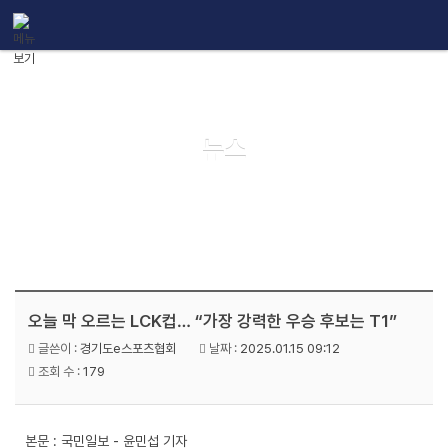
메뉴 건너뛰기
뉴스
오늘 막 오르는 LCK컵… “가장 강력한 우승 후보는 T1”
글쓴이 :
경기도e스포츠협회
날짜 :
2025.01.15 09:12
조회 수 :
179
본문 :
국민일보 - 윤민섭 기자