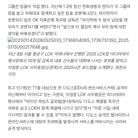
그룹은 팀들이 직접 짰다. 지난해 1·2위 팀인 한화생명과 젠지가 각 그룹의
장을 맡고 차례대로 함께하고 싶은 팀을 호명해나갔다. 마지막까지
호명되지 않은 OK 저축은행 최우범 감독은 “마지막에 두 팀이 남았을 땐
우리가 호명되기를 바랐다”면서 “앞으로 더 열심히 해서 우리 팀에 대한
생각을 바꿔보겠다”고 밝혔다.
지난 8일 서울 종로구 LCK 아레나에서 진행된 2025 LCK컵 미디어데이
행사장에서 10개 팀 감독과 대표 선수들이 대회에 나서는 포부를 밝히고
이정훈 LCK 사무총장(오른쪽)이 2025시즌 로드맵을 소개했다. 최현규
기자
최고 인기팀인 T1을 대상으로 한 디도스(DDoS·분산서비스거부) 공격이
지난해부터 이어지고 있는 가운데, 이정훈 LCK 사무총장은 미디어데이
행사에서 “라이엇 게임즈 글로벌(본사)에서도 디도스 해결을 최우선
과제로 삼고 LCK와 함께 해결해 나가고 있다”면서 “이른 시일 내에
가시적인 효과를 볼 수 있을 것”이라고 말했다. 디도스 공격은 웹사이트나
온라인서비스에 대량의 트래픽을 발생시켜 서비스를 마비시키는 사이버
공격 방식이다.