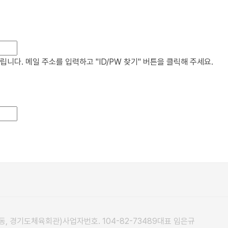
다. 메일 주소를 입력하고 "ID/PW 찾기" 버튼을 클릭해 주세요.
자동, 경기도체육회관)
사업자번호. 104-82-73489
대표 임은규