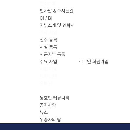
협회소개
인사말 & 오시는길
CI / BI
지부소개 및 연락처
주요 사업
선수 등록
시설 등록
시군지부 등록
주요 사업
로그인
회원가입
시설 이용
대회 안내
홍보관
커뮤니티
동호인 커뮤니티
공지사항
뉴스
우승자의 탑