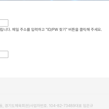
다. 메일 주소를 입력하고 "ID/PW 찾기" 버튼을 클릭해 주세요.
자동, 경기도체육회관)
사업자번호. 104-82-73489
대표 임은규