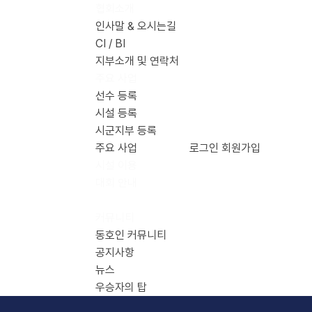
협회소개
인사말 & 오시는길
CI / BI
지부소개 및 연락처
주요 사업
선수 등록
시설 등록
시군지부 등록
주요 사업
로그인
회원가입
시설 이용
대회 안내
홍보관
커뮤니티
동호인 커뮤니티
공지사항
뉴스
우승자의 탑