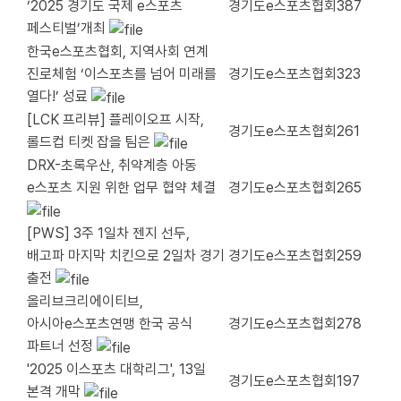
‘2025 경기도 국제 e스포츠
경기도e스포츠협회
387
페스티벌’개최
한국e스포츠협회, 지역사회 연계
진로체험 ‘이스포츠를 넘어 미래를
경기도e스포츠협회
323
열다!’ 성료
[LCK 프리뷰] 플레이오프 시작,
경기도e스포츠협회
261
롤드컵 티켓 잡을 팀은
DRX-초록우산, 취약계층 아동
e스포츠 지원 위한 업무 협약 체결
경기도e스포츠협회
265
[PWS] 3주 1일차 젠지 선두,
배고파 마지막 치킨으로 2일차 경기
경기도e스포츠협회
259
출전
올리브크리에이티브,
아시아e스포츠연맹 한국 공식
경기도e스포츠협회
278
파트너 선정
'2025 이스포츠 대학리그', 13일
경기도e스포츠협회
197
본격 개막