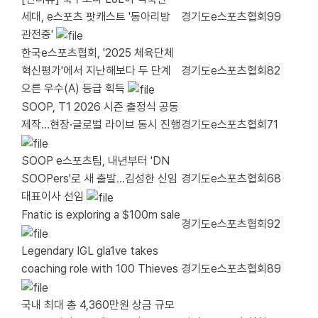
세대, e스포츠 팟캐스트 '동아리방
경기도e스포츠협회
99
관전중'
한국e스포츠협회, '2025 체육단체
혁신평가'에서 지난해보다 두 단계
경기도e스포츠협회
82
오른 우수(A) 등급 획득
SOOP, T1 2026 시즌 출정식 공동
제작…현장·글로벌 라이브 동시 진행
경기도e스포츠협회
71
SOOP e스포츠팀, 내년부터 'DN
SOOPers'로 새 출발…김성한 신임
경기도e스포츠협회
68
대표이사 선임
Fnatic is exploring a $100m sale
경기도e스포츠협회
92
Legendary IGL gla1ve takes
coaching role with 100 Thieves
경기도e스포츠협회
89
국내 최대 총 4,360만원 상금 규모