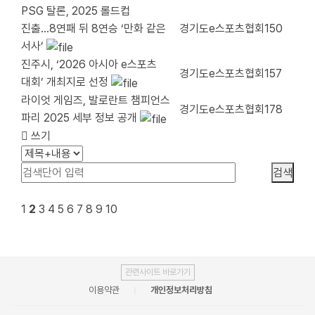
PSG 탈론, 2025 롤드컵
진출...8연패 뒤 8연승 ‘만화 같은
경기도e스포츠협회
150
서사’
진주시, ‘2026 아시아 e스포츠
경기도e스포츠협회
157
대회’ 개최지로 선정
라이엇 게임즈, 발로란트 챔피언스
경기도e스포츠협회
178
파리 2025 세부 정보 공개
쓰기
검색
1
2
3
4
5
6
7
8
9
10
관련사이트 바로가기
이용약관
개인정보처리방침