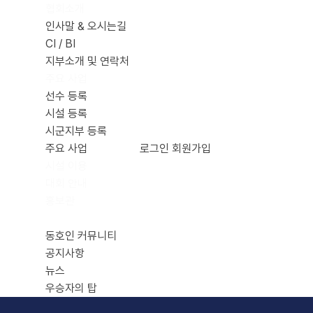
협회소개
메뉴 건너뛰기
인사말 & 오시는길
CI / BI
지부소개 및 연락처
주요 사업
선수 등록
시설 등록
시군지부 등록
주요 사업
로그인
회원가입
시설 이용
대회 안내
홍보관
커뮤니티
동호인 커뮤니티
공지사항
뉴스
우승자의 탑